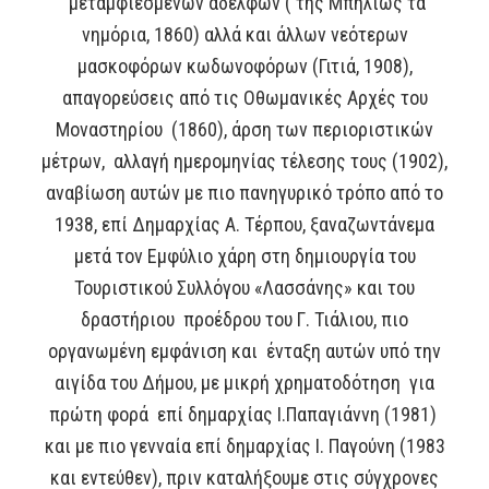
μεταμφιεσμένων αδελφών ( της Μπήλιως τα
νημόρια, 1860) αλλά και άλλων νεότερων
μασκοφόρων κωδωνοφόρων (Γιτιά, 1908),
απαγορεύσεις από τις Οθωμανικές Αρχές του
Μοναστηρίου (1860), άρση των περιοριστικών
μέτρων, αλλαγή ημερομηνίας τέλεσης τους (1902),
αναβίωση αυτών με πιο πανηγυρικό τρόπο από το
1938, επί Δημαρχίας Α. Τέρπου, ξαναζωντάνεμα
μετά τον Εμφύλιο χάρη στη δημιουργία του
Τουριστικού Συλλόγου «Λασσάνης» και του
δραστήριου προέδρου του Γ. Τιάλιου, πιο
οργανωμένη εμφάνιση και ένταξη αυτών υπό την
αιγίδα του Δήμου, με μικρή χρηματοδότηση για
πρώτη φορά επί δημαρχίας Ι.Παπαγιάννη (1981)
και με πιο γενναία επί δημαρχίας Ι. Παγούνη (1983
και εντεύθεν), πριν καταλήξουμε στις σύγχρονες