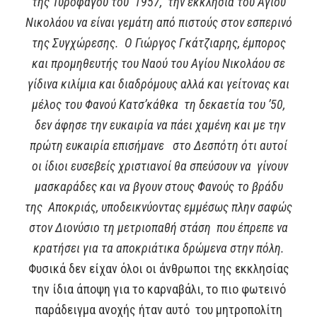
της Τυροφάγου του 1957, την εκκλησία του Αγίου
Νικολάου να είναι γεμάτη από πιστούς στον εσπερινό
της Συγχώρεσης. Ο Γιώργος Γκάτζιαρης, έμπορος
και προμηθευτής του Ναού του Αγίου Νικολάου σε
γίδινα κιλίμια και διαδρόμους αλλά και γείτονας και
μέλος του Φανού Κατσ’κάθκα τη δεκαετία του ’50,
δεν άφησε την ευκαιρία να πάει χαμένη και με την
πρώτη ευκαιρία επισήμανε στο Δεσπότη ότι αυτοί
οι ίδιοι ευσεβείς χριστιανοί θα σπεύσουν να γίνουν
μασκαράδες και να βγουν στους Φανούς το βράδυ
της Αποκριάς, υποδεικνύοντας εμμέσως πλην σαφώς
στον Διονύσιο τη μετριοπαθή στάση που έπρεπε να
κρατήσει για τα αποκριάτικα δρώμενα στην πόλη.
Φυσικά δεν είχαν όλοι οι άνθρωποι της εκκλησίας
την ίδια άποψη για το καρναβάλι, το πιο φωτεινό
παράδειγμα ανοχής ήταν αυτό του μητροπολίτη