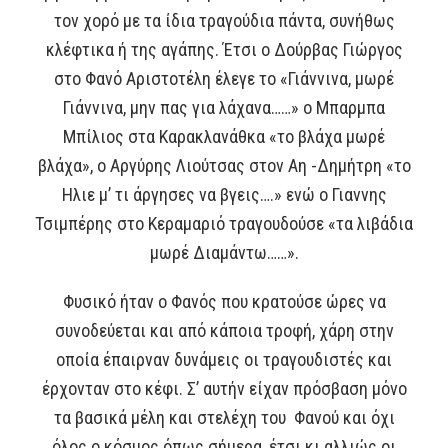
τον χορό με τα ίδια τραγούδια πάντα, συνήθως
κλέφτικα ή της αγάπης. Έτσι ο Δούρβας Γιώργος
στο Φανό Αριστοτέλη έλεγε το «Γιάννινα, μωρέ
Γιάννινα, μην πας για λάχανα……» ο Μπαρμπα
Μπίλιος στα Καρακλανάθκα «το βλάχα μωρέ
βλάχα», ο Αργύρης Λιούτσας στον Αη -Δημήτρη «το
Ηλιε μ’ τι άργησες να βγεις….» ενώ ο Γιαννης
Τσιμπέρης στο Κεραμαριό τραγουδούσε «τα λιβάδια
μωρέ Διαμάντω……».
Φυσικό ήταν ο Φανός που κρατούσε ώρες να
συνοδεύεται και από κάποια τροφή, χάρη στην
οποία έπαιρναν δυνάμεις οι τραγουδιστές και
έρχονταν στο κέφι. Σ’ αυτήν είχαν πρόσβαση μόνο
τα βασικά μέλη και στελέχη του Φανού και όχι
όλος ο κόσμος όπως σήμερα, έτσι κι αλλιώς οι