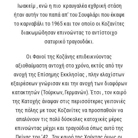
Ιωακείμ , ενώ η πιο κραυγαλέα εχθρική στάση
ήταν αυτήν του παπά απ’ του Σουφλάρι που έκαψε
το καρναβάλι το 1965 και τον οποίο οι Κοζανίτες
διακωμώδησαν επινοώντας το αντίστοιχο
σατυρικό τραγουδάκι.
Οι Φανοί της Κοζάνης επιδεικνύοντας
αξιοθαύμαστη αντοχή στο χρόνο, εκτός από την
ανοχή της Επίσημης Εκκλησίας , πλην ελαχίστων
εξαιρέσεων γνώρισαν και την ανοχή των διαφόρων
κατακτητών (Τούρκων, Γερμανών). Έτσι , τον καιρό
της Κατοχής άναψαν στις περισσότερες γειτονιές
της πόλης με τους Κοζανίτες να προσπαθούν να
απαλύνουν τις πολύ δύσκολες κατοχικές μέρες
επινοώντας μέχρι και τραγούδια όπως αυτό της
Πείνας του ‘42. Τον καιρό της Χούντας όμως οι